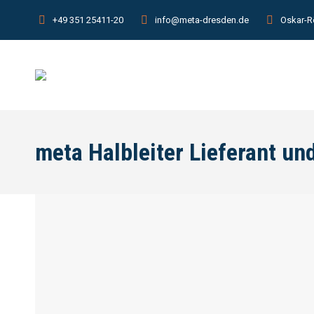
+49 351 25411-20
info@meta-dresden.de
Oskar-R
meta Halbleiter Lieferant u