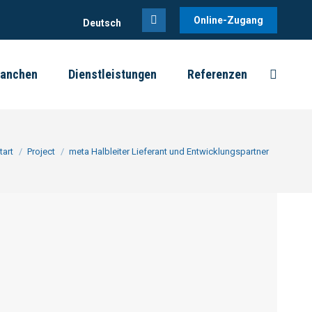
Online-Zugang
Deutsch
Linkedin
page
ranchen
Dienstleistungen
Referenzen
opens
Search:
in
new
window
e befinden sich hier:
tart
Project
meta Halbleiter Lieferant und Entwicklungspartner