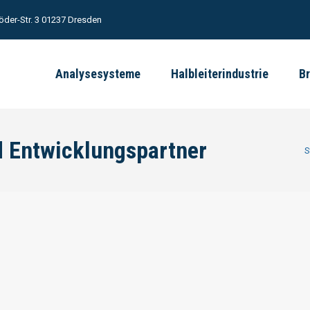
öder-Str. 3 01237 Dresden
Analysesysteme
Halbleiterindustrie
B
nd Entwicklungspartner
Si
S